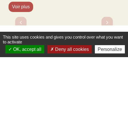
Voir plus
Previous
Next
chevron_left
chevron_right
This site uses cookies and gives you control over what you want
Voir tout
to activate
OK, accept all
Deny all cookies
Personalize