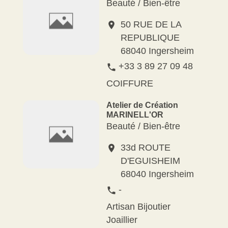
Beauté / Bien-être
50 RUE DE LA
location_on
REPUBLIQUE
68040 Ingersheim
+33 3 89 27 09 48
phone
COIFFURE
Atelier de Création
MARINELL'OR
Beauté / Bien-être
33d ROUTE
location_on
D'EGUISHEIM
68040 Ingersheim
-
phone
Artisan Bijoutier
Joaillier