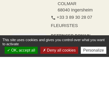
COLMAR
68040 Ingersheim
+33 3 89 30 28 07
phone
FLEURISTES
BETTINGER ROMAIN
This site uses cookies and gives you control over what you want
ET FILS
to activate
Artisanat / Métiers
OK, accept all
Deny all cookies
Personalize
d’art / Antiquités
38 RUE DE LA
location_on
REPUBLIQUE
68040 Ingersheim
+33 3 89 27 05 62
phone
MENUISERIE
METAL