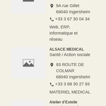
9A rue Gillet
location_on
68040 Ingersheim
+33 3 67 30 04 34
phone
Web, ERP,
informatique et
réseau
ALSACE MEDICAL
Santé / Action sociale
93 ROUTE DE
location_on
COLMAR
68040 Ingersheim
+33 3 89 30 27 93
phone
MATERIEL MEDICAL
Atelier d'Estelle