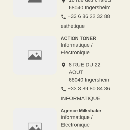
location_on
68040 Ingersheim
+33 6 86 22 32 88
phone
esthétique
ACTION TONER
Informatique /
Electronique
8 RUE DU 22
location_on
AOUT
68040 Ingersheim
+33 3 89 80 84 36
phone
INFORMATIQUE
Agence Milkshake
Informatique /
Electronique