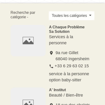
Recherche par
Toutes les catégories
catégorie -
A Chaque Problème
Sa Solution
Services à la
personne
9a rue Gillet
location_on
68040 Ingersheim
+33 6 29 63 02 15
phone
service à la personne
option baby-sitter
A' Institut
Beauté / Bien-être
18 rue des chalets