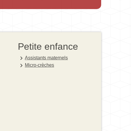
Petite enfance
keyboard_arrow_right
Assistants maternels
keyboard_arrow_right
Micro-crèches