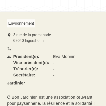
Environnement
location_on
3 rue de la promenade
68040 Ingersheim
-
phone
Président(e):
Eva Monnin
people
Vice-président(e):
-
Trésorier(e):
-
Secrétaire:
-
Jardinier
Ô Bon Jardinier, est une association œuvrant
pour paysannerie, la résilience et la solidarité !