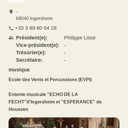
location_on
-
68040 Ingersheim
+33 3 89 80 94 28
phone
Président(e):
Philippe Lisse
people
Vice-président(e):
-
Trésorier(e):
-
Secrétaire:
-
musique
Ecole des Vents et Percussions (EVPI)
Entente musicale "ECHO DE LA
FECHT"d'Ingersheim et "ESPERANCE" de
Houssen