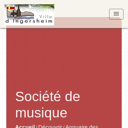
menu
Société de
musique
Accueil
Découvrir
Annuaire des
/
/