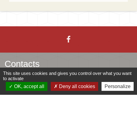
Contacts
This site uses cookies and gives you control over what you want
to activate
Mairie d'Ingersheim
OK, accept all
Deny all cookies
Personalize
42 rue de la République
68040 Ingersheim - FRANCE
+33 3 89 27 90 10
Contact par formulaire
Jumelages