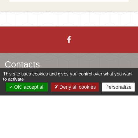
Contacts
This site uses cookies and gives you control over what you want
to activate
Mairie d'Ingersheim
OK, accept all
Deny all cookies
Personalize
42 rue de la République
68040 Ingersheim - FRANCE
+33 3 89 27 90 10
Contact par formulaire
Jumelages