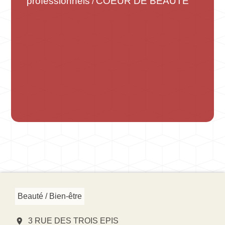
professionnels
COEUR DE BEAUTE
/
Beauté / Bien-être
location_on
3 RUE DES TROIS EPIS