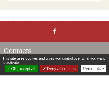
Contacts
This site uses cookies and gives you control over what you want
to activate
Mairie d'Ingersheim
OK, accept all
Deny all cookies
Personalize
42 rue de la République
68040 Ingersheim - FRANCE
+33 3 89 27 90 10
Contact par formulaire
Jumelages