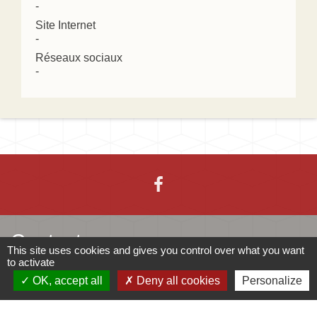
-
Site Internet
-
Réseaux sociaux
-
Contacts
This site uses cookies and gives you control over what you want
to activate
Mairie d'Ingersheim
OK, accept all
Deny all cookies
Personalize
42 rue de la République
68040 Ingersheim - FRANCE