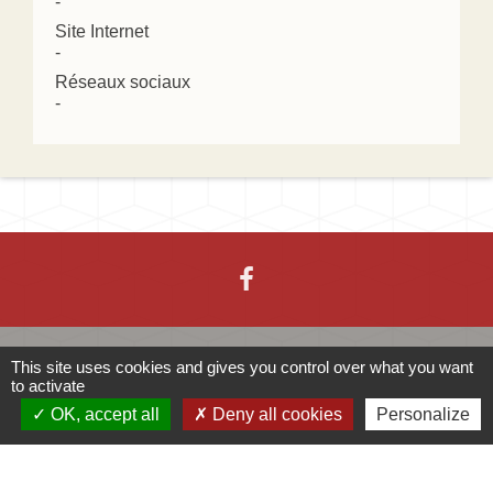
-
Site Internet
-
Réseaux sociaux
-
Contacts
This site uses cookies and gives you control over what you want
to activate
OK, accept all
Deny all cookies
Personalize
Mairie d'Ingersheim
42 rue de la République
68040 Ingersheim - FRANCE