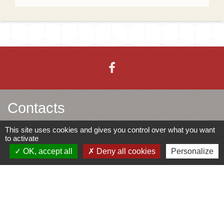
Contacts
This site uses cookies and gives you control over what you want
Mairie d'Ingersheim
to activate
42 rue de la République
OK, accept all
Deny all cookies
Personalize
68040 Ingersheim - FRANCE
+33 3 89 27 90 10
Contact par formulaire