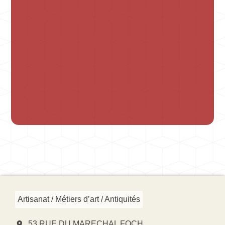
Artisanat / Métiers d’art / Antiquités
location_on
53 RUE DU MARECHAL FOCH