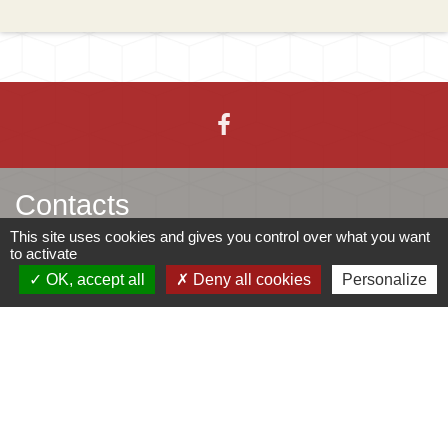
Contacts
This site uses cookies and gives you control over what you want
to activate
Mairie d'Ingersheim
OK, accept all
Deny all cookies
Personalize
42 rue de la République
68040 Ingersheim - FRANCE
+33 3 89 27 90 10
Contact par formulaire
Jumelages