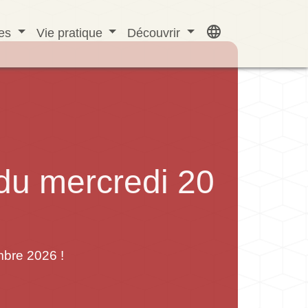
language
ves
Vie pratique
Découvrir
du mercredi 20
mbre 2026 !