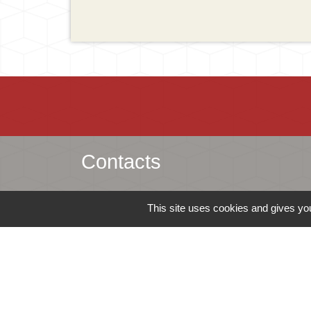
Contacts
Mairie d'Ingersheim
This site uses cookies and gives you
42 rue de la République
68040 Ingersheim - FRANCE
+33 3 89 27 90 10
Contact par formulaire