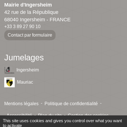
Mairie d'Ingersheim
42 rue de la République
68040 Ingersheim - FRANCE
+33 3 89 27 90 10
Contact par formulaire
Jumelages
Ingersheim
Mauriac
-
-
Mentions légales
Politique de confidentialité
-
-
Accessibilité
Plan du site
Gestion des cookies
This site uses cookies and gives you control over what you want
to activate