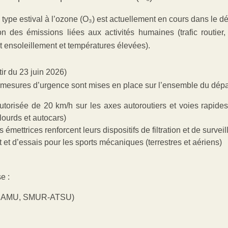
type estival à l’ozone (O₃) est actuellement en cours dans le 
es émissions liées aux activités humaines (trafic routier, 
t ensoleillement et températures élevées).
ir du 23 juin 2026)
es mesures d’urgence sont mises en place sur l’ensemble du dépa
utorisée de 20 km/h sur les axes autoroutiers et voies rapid
lourds et autocars)
s émettrices renforcent leurs dispositifs de filtration et de survei
t d’essais pour les sports mécaniques (terrestres et aériens)
e :
e (SAMU, SMUR-ATSU)