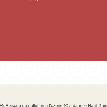
📢 Épisode de pollution à l’ozone (O₃) dans le Haut-Rhi