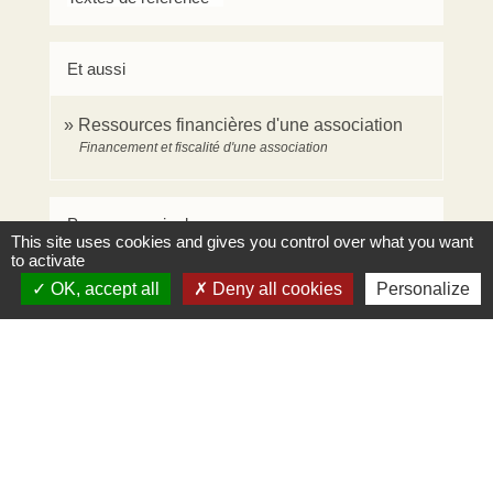
Et aussi
Ressources financières d'une association
Financement et fiscalité d'une association
Pour en savoir plus
This site uses cookies and gives you control over what you want
to activate
Associations, fondations et commissaires aux
OK, accept all
Deny all cookies
Personalize
open_in_new
comptes
Compagnie nationale des commissaires aux comptes
(CNCC)
Signaler une erreur sur cette page