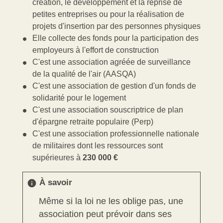
création, le développement et la reprise de
petites entreprises ou pour la réalisation de
projets d'insertion par des personnes physiques
Elle collecte des fonds pour la participation des
employeurs à l'effort de construction
C'est une association agréée de surveillance
de la qualité de l'air (AASQA)
C'est une association de gestion d'un fonds de
solidarité pour le logement
C'est une association souscriptrice de plan
d'épargne retraite populaire (Perp)
C'est une association professionnelle nationale
de militaires dont les ressources sont
supérieures à
230 000 €
À savoir
info
Même si la loi ne les oblige pas, une
association peut prévoir dans ses