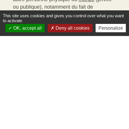
ou publique), notamment du fait de
l'utilisation de mots similaires.
This site uses cookies and gives you control over what you want
to activate
Pour respecter cette obligation, il est utile de
OK, accept all
Deny all cookies
Personalize
vérifier si les dénominations envisagées ne
sont pas déjà utilisées
.
Textes de référence
Questions ? Réponses !
Comment savoir si un nom d'association est
déjà utilisé ?
Faut-il protéger le nom d'une association ?