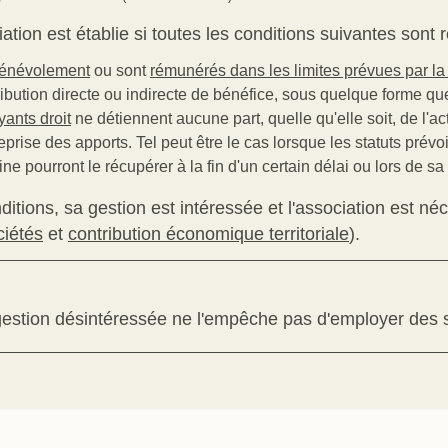
tion est établie si toutes les conditions suivantes sont r
énévolement
ou sont
rémunérés dans les limites prévues par la 
ibution directe ou indirecte de bénéfice, sous quelque forme que
yants droit
ne détiennent aucune part, quelle qu'elle soit, de l'act
 reprise des apports. Tel peut être le cas lorsque les statuts pré
e pourront le récupérer à la fin d'un certain délai ou lors de sa 
nditions, sa gestion est intéressée et l'association est 
ciétés
et
contribution économique territoriale
).
e gestion désintéressée ne l'empêche pas d'employer des s