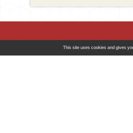
This site uses cookies and gives you
Contacts
Mairie d'Ingersheim
42 rue de la République
68040 Ingersheim - FRANCE
+33 3 89 27 90 10
Contact par formulaire
-
Mentions légales
Politique de confidentialité