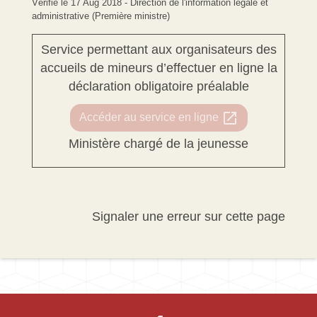
Vérifié le 17 Aug 2018 - Direction de l'information légale et
administrative (Première ministre)
Service permettant aux organisateurs des
accueils de mineurs d’effectuer en ligne la
déclaration obligatoire préalable
open_in_new
Accéder au service en ligne
Ministère chargé de la jeunesse
Signaler une erreur sur cette page