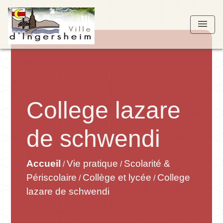
menu
College lazare
de schwendi
Accueil
Vie pratique
Scolarité &
/
/
Périscolaire
Collège et lycée
College
/
/
lazare de schwendi