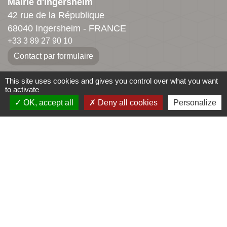
Mairie d'Ingersheim
42 rue de la République
68040 Ingersheim - FRANCE
+33 3 89 27 90 10
Contact par formulaire
This site uses cookies and gives you control over what you want
to activate
Jumelages
OK, accept all
Deny all cookies
Personalize
Ingersheim
Mauriac
-
-
Mentions légales
Politique de confidentialité
-
-
Accessibilité
Plan du site
Gestion des cookies