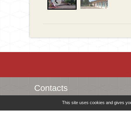
Contacts
Mairie d'Ingersheim
This site uses cookies and gives you
42 rue de la République
68040 Ingersheim - FRANCE
+33 3 89 27 90 10