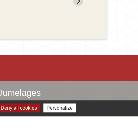
Jumelages
Ingersheim
Deny all cookies
Personalize
Mauriac