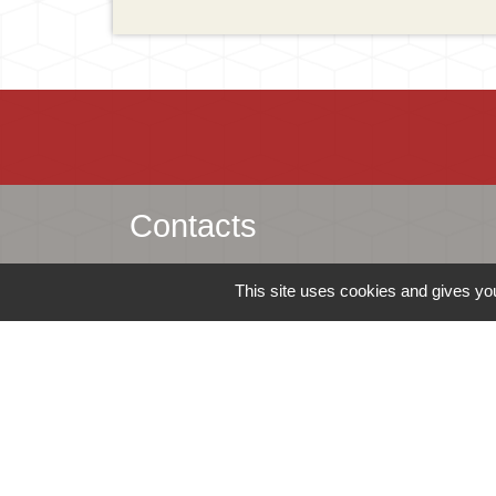
Contacts
Mairie d'Ingersheim
This site uses cookies and gives you
42 rue de la République
68040 Ingersheim - FRANCE
+33 3 89 27 90 10
Contact par formulaire
-
Mentions légales
Politique de confidentialité