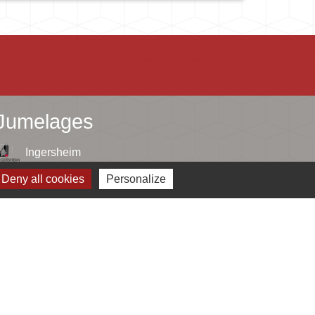
Jumelages
Ingersheim
Deny all cookies
Personalize
Mauriac