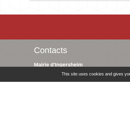
Contacts
Mairie d'Ingersheim
42 rue de la République
This site uses cookies and gives you
68040 Ingersheim - FRANCE
+33 3 89 27 90 10
Contact par formulaire
-
Mentions légales
Politique de confidentialité