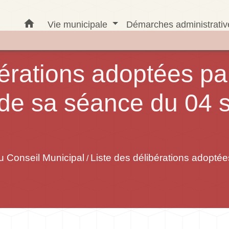
home
Vie municipale
Démarches administrati
bérations adoptées par
s de sa séance du 04
 Conseil Municipal
Liste des délibérations adoptées
/