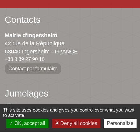
Contacts
Mairie d'Ingersheim
42 rue de la République
68040 Ingersheim - FRANCE
+33 3 89 27 90 10
Contact par formulaire
Jumelages
Ingersheim
This site uses cookies and gives you control over what you want
to activate
Mauriac
OK, accept all
Deny all cookies
Personalize