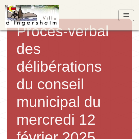
menu
Procès-verbal
des
délibérations
du conseil
municipal du
mercredi 12
février 2025