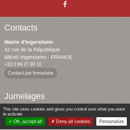
Contacts
Mairie d'Ingersheim
42 rue de la République
68040 Ingersheim - FRANCE
+33 3 89 27 90 10
Contact par formulaire
Jumelages
Ingersheim
This site uses cookies and gives you control over what you want
to activate
Mauriac
OK, accept all
Deny all cookies
Personalize