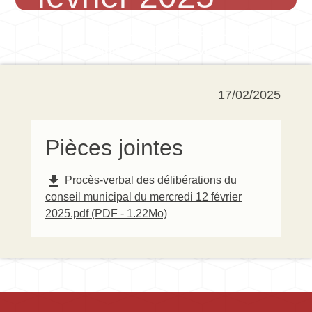
Accueil
Vie municipale
Séances du
/
/
Conseil Municipal
Procès-verbal des
/
délibérations du conseil municipal du
mercredi 12 février 2025
17/02/2025
Pièces jointes
file_download
Procès-verbal des délibérations du
conseil municipal du mercredi 12 février
2025.pdf (PDF - 1.22Mo)