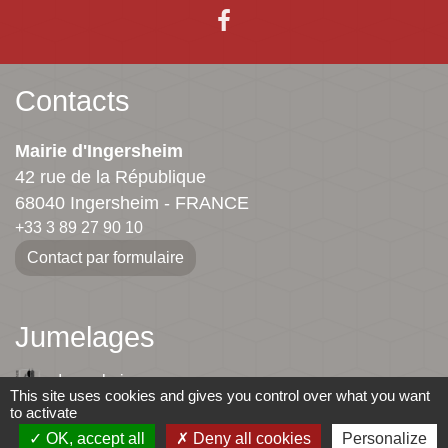
Contacts
Mairie d'Ingersheim
42 rue de la République
68040 Ingersheim - FRANCE
+33 3 89 27 90 10
Contact par formulaire
Jumelages
Ingersheim
This site uses cookies and gives you control over what you want
to activate
Mauriac
OK, accept all
Deny all cookies
Personalize