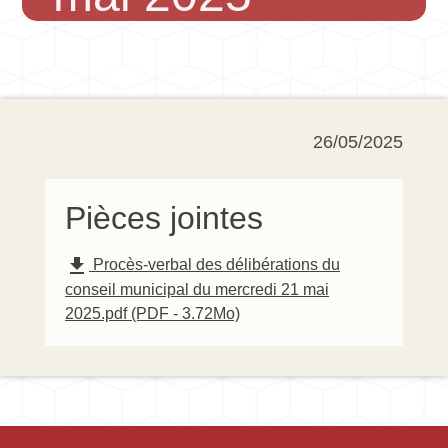
Accueil
Vie municipale
Séances du
/
/
Conseil Municipal
Procès-verbal des
/
délibérations du conseil municipal du
mercredi 21 mai 2025
26/05/2025
Pièces jointes
file_download
Procès-verbal des délibérations du
conseil municipal du mercredi 21 mai
2025.pdf (PDF - 3.72Mo)