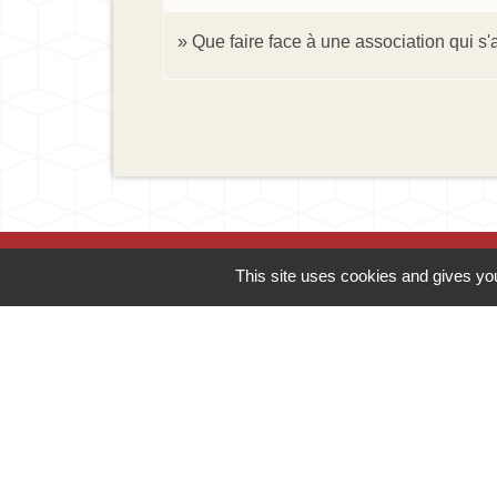
Que faire face à une association qui s
This site uses cookies and gives you
Contacts
Mairie d'Ingersheim
42 rue de la République
68040 Ingersheim - FRANCE