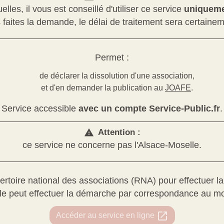
lles, il vous est conseillé d'utiliser ce service
uniqueme
 faites la demande, le délai de traitement sera certaine
Permet :
de déclarer la dissolution d'une association,
et d'en demander la publication au
JOAFE
.
Service accessible
avec un compte Service-Public.fr
.
Attention :
warning
ce service ne concerne pas l'Alsace-Moselle.
épertoire national des associations (RNA) pour effectuer 
lle peut effectuer la démarche par correspondance au m
open_in_new
Accéder au service en ligne