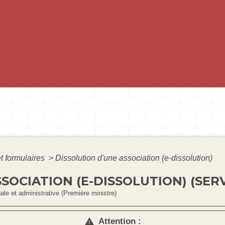
et formulaires
>
Dissolution d'une association (e-dissolution)
SOCIATION (E-DISSOLUTION) (SERV
gale et administrative (Première ministre)
Attention :
warning