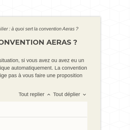
ier : à quoi sert la convention Aeras ?
CONVENTION AERAS ?
situation, si vous avez ou avez eu un
lique automatiquement. La convention
blige pas à vous faire une proposition
Tout replier
Tout déplier
keyboard_arrow_up
keyboard_arrow_down