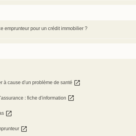
e emprunteur pour un crédit immobilier ?
open_in_new
rer à cause d'un problème de santé
open_in_new
'assurance : fiche d'information
open_in_new
ras
open_in_new
emprunteur