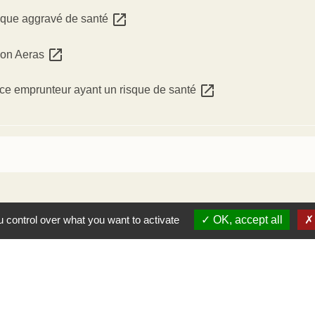
open_in_new
isque aggravé de santé
open_in_new
tion Aeras
open_in_new
ce emprunteur ayant un risque de santé
 control over what you want to activate
OK, accept all