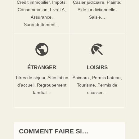
Crédit immobilier,
Impôts,
Casier judiciaire,
Plainte,
Consommation,
Livret A,
Aide juridictionnelle,
Assurance,
Saisie…
Surendettement…
public
beach_access
ÉTRANGER
LOISIRS
Titres de séjour,
Attestation
Animaux,
Permis bateau,
d’accueil,
Regroupement
Tourisme,
Permis de
familial…
chasser…
COMMENT FAIRE SI…