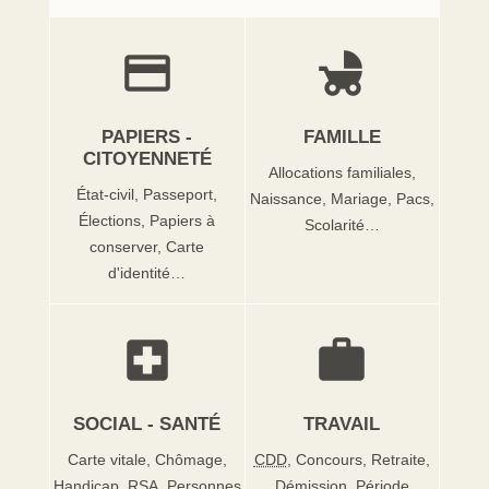
credit_card
child_friendly
PAPIERS -
FAMILLE
CITOYENNETÉ
Allocations familiales,
État-civil,
Passeport,
Naissance,
Mariage,
Pacs,
Élections,
Papiers à
Scolarité…
conserver,
Carte
d'identité…
local_hospital
work
SOCIAL - SANTÉ
TRAVAIL
Carte vitale,
Chômage,
CDD
,
Concours,
Retraite,
Handicap,
RSA
,
Personnes
Démission,
Période