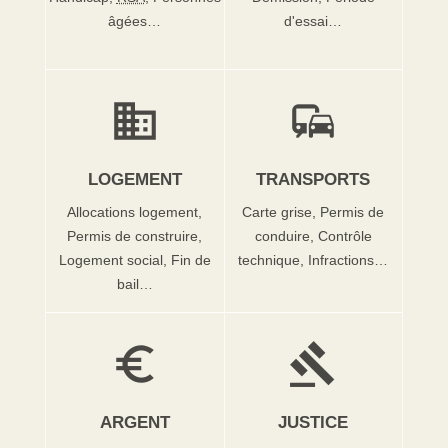
âgées…
d'essai…
domain
commute
LOGEMENT
TRANSPORTS
Allocations logement,
Carte grise,
Permis de
Permis de construire,
conduire,
Contrôle
Logement social,
Fin de
technique,
Infractions…
bail…
euro_symbol
gavel
ARGENT
JUSTICE