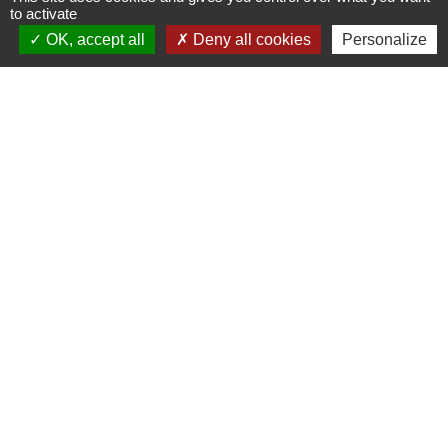
to activate
OK, accept all
Deny all cookies
Personalize
Contacts
Mairie d'Ingersheim
42 rue de la République
68040 Ingersheim - FRANCE
+33 3 89 27 90 10
Contact par formulaire
Jumelages
Ingersheim