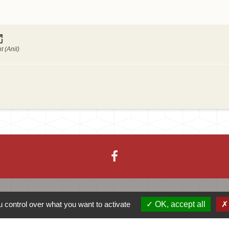
_new
t (Anil)
 control over what you want to activate
OK, accept all