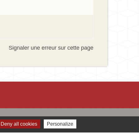
Signaler une erreur sur cette page
Jumelages
Deny all cookies
Personalize
Ingersheim