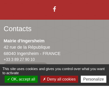
Contacts
Mairie d'Ingersheim
42 rue de la République
68040 Ingersheim - FRANCE
+33 3 89 27 90 10
Contact par formulaire
This site uses cookies and gives you control over what you want
to activate
OK, accept all
Deny all cookies
Personalize
Jumelages
Ingersheim
Mauriac