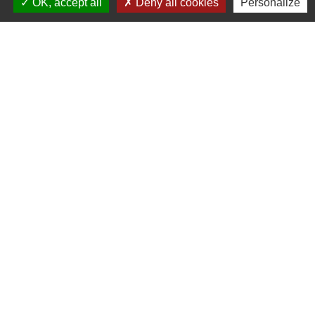
OK, accept all
Deny all cookies
Personalize
Contacts
Mairie d'Ingersheim
42 rue de la République
68040 Ingersheim - FRANCE
+33 3 89 27 90 10
Contact par formulaire
Jumelages
Ingersheim