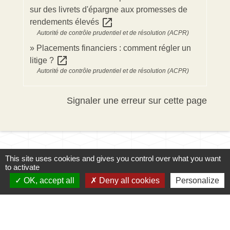
sur des livrets d'épargne aux promesses de
open_in_new
rendements élevés
Autorité de contrôle prudentiel et de résolution (ACPR)
Placements financiers : comment régler un
open_in_new
litige ?
Autorité de contrôle prudentiel et de résolution (ACPR)
Signaler une erreur sur cette page
This site uses cookies and gives you control over what you want
to activate
OK, accept all
Deny all cookies
Personalize
Contacts