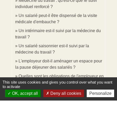
Médecine du travail : qu'est-ce que le suivi
individuel renforcé ?
Un salarié peut-il être dispensé de la visite
médicale d'embauche ?
Un intérimaire est-il suivi par la médecine du
travail ?
Un salarié saisonnier est-il suivi par la
médecine du travail ?
L'employeur doit-il aménager un espace pour
la pause déjeuner des salariés ?
Quelles sont les obligations de l'employeur en
This site uses cookies and gives you control over what you want
matière de secourisme au travail ?
to activate
Que doit faire l'employeur en cas de décès
OK, accept all
Deny all cookies
Personalize
d'un salarié ?
Quelles sont les obligations d'affichage dans
une entreprise ?