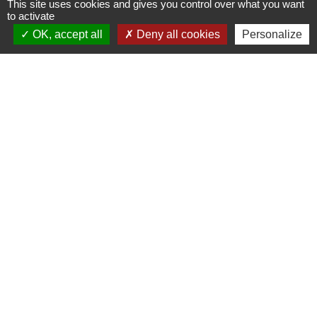
This site uses cookies and gives you control over what you want
to activate
OK, accept all
Deny all cookies
Personalize
Contacts
Mairie d'Ingersheim
42 rue de la République
68040 Ingersheim - FRANCE
+33 3 89 27 90 10
Contact par formulaire
Jumelages