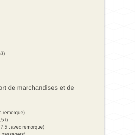
m3)
ort de marchandises et de
ec remorque)
5 t)
 7,5 t avec remorque)
8 passagers)