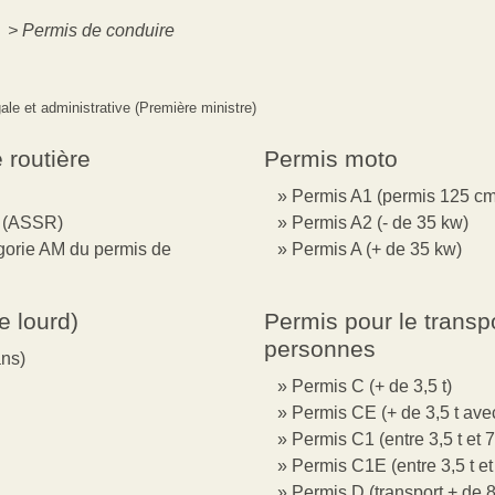
é
>
Permis de conduire
gale et administrative (Première ministre)
 routière
Permis moto
Permis A1 (permis 125 c
re (ASSR)
Permis A2 (- de 35 kw)
égorie AM du permis de
Permis A (+ de 35 kw)
e lourd)
Permis pour le transp
personnes
ans)
Permis C (+ de 3,5 t)
Permis CE (+ de 3,5 t av
Permis C1 (entre 3,5 t et 7,
Permis C1E (entre 3,5 t et
Permis D (transport + de 