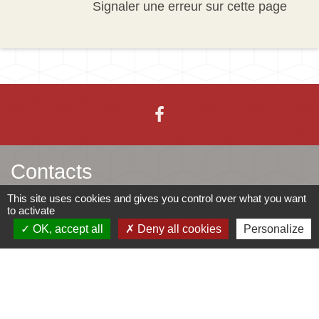
Signaler une erreur sur cette page
Contacts
This site uses cookies and gives you control over what you want
Mairie d'Ingersheim
to activate
42 rue de la République
OK, accept all
Deny all cookies
Personalize
68040 Ingersheim - FRANCE
+33 3 89 27 90 10
Contact par formulaire