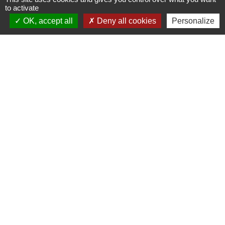
to activate
Rechercher une convention collective
OK, accept all
Deny all cookies
Personalize
Signaler une erreur sur cette page
Contacts
Mairie d'Ingersheim
42 rue de la République
68040 Ingersheim - FRANCE
+33 3 89 27 90 10