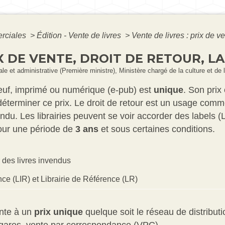
erciales
>
Édition - Vente de livres
>
Vente de livres : prix de ve
IX DE VENTE, DROIT DE RETOUR, L
égale et administrative (Première ministre), Ministère chargé de la culture et d
 neuf, imprimé ou numérique (e-pub) est
unique
. Son prix 
 déterminer ce prix. Le droit de retour est un usage comme
ndu. Les librairies peuvent se voir accorder des labels 
pour une période de
3 ans
et sous certaines conditions.
r des livres invendus
ce (LIR) et Librairie de Référence (LR)
ente à un
prix unique
quelque soit le réseau de distributi
s gares, vente par correspondance (VPC).