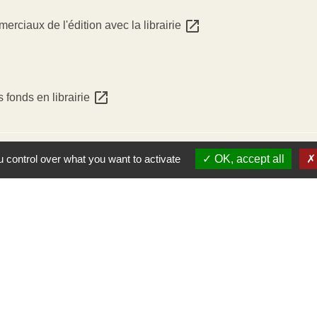
open_in_new
rciaux de l'édition avec la librairie
open_in_new
 fonds en librairie
 control over what you want to activate
OK, accept all