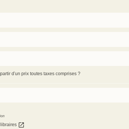
artir d'un prix toutes taxes comprises ?
ion
open_in_new
libraires