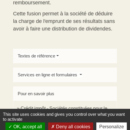
remboursement.
Cette fusion permet à la société de déduire
la charge de l'emprunt de ses résultats sans
avoir à faire une distribution de dividendes.
Textes de référence
Services en ligne et formulaires
Pour en savoir plus
Crédit impôt - Sociétés constituées pour le
This site uses cookies and gives you control over what you want
open_in_new
rachat du capital d'une société
to activate
Ministère chargé de l'économie
OK, accept all
Deny all cookies
Personalize