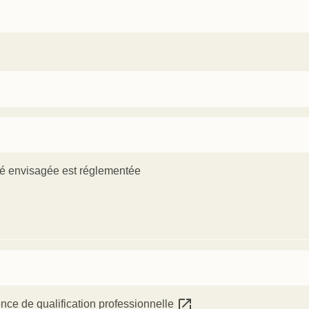
ivité envisagée est réglementée
open_in_new
ence de qualification professionnelle