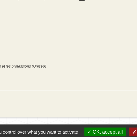
s et les professions (Onisep)
 control over what you want to activate
OK, accept all