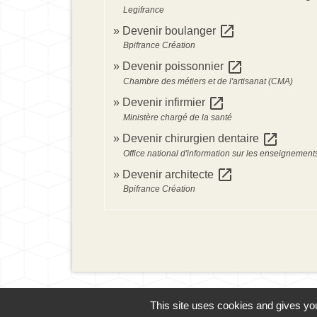
Legifrance
open_in_new
Devenir boulanger
Bpifrance Création
open_in_new
Devenir poissonnier
Chambre des métiers et de l'artisanat (CMA)
open_in_new
Devenir infirmier
Ministère chargé de la santé
open_in_new
Devenir chirurgien dentaire
Office national d'information sur les enseignement
open_in_new
Devenir architecte
Bpifrance Création
This site uses cookies and gives you