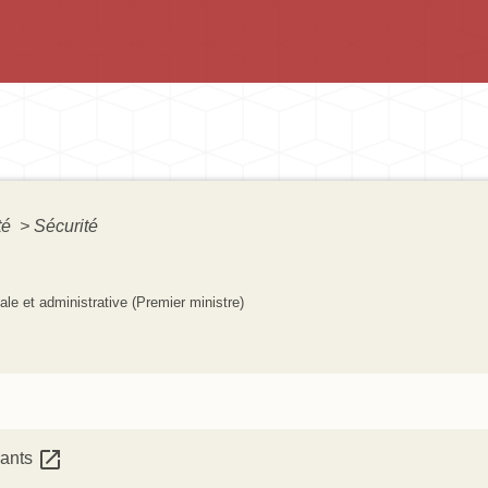
té
>
Sécurité
gale et administrative (Premier ministre)
open_in_new
çants