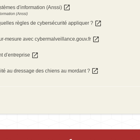
open_in_new
stèmes d'information (Anssi)
formation (Anssi)
open_in_new
 quelles règles de cybersécurité appliquer ?
open_in_new
r-mesure avec cybermalveillance.gouv.fr
open_in_new
t d'entreprise
open_in_new
cité au dressage des chiens au mordant ?