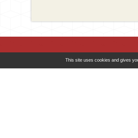
This site uses cookies and gives you
Contacts
Mairie d'Ingersheim
42 rue de la République
68040 Ingersheim - FRANCE
+33 3 89 27 90 10
Contact par formulaire