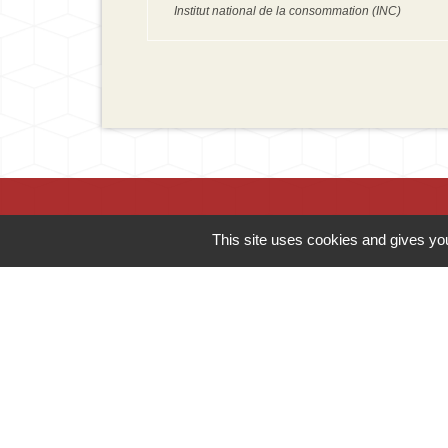
Institut national de la consommation (INC)
This site uses cookies and gives you
Contacts
Mairie d'Ingersheim
42 rue de la République
68040 Ingersheim - FRANCE
+33 3 89 27 90 10