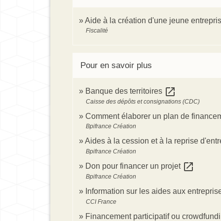
Aide à la création d'une jeune entrepri
Fiscalité
Pour en savoir plus
open_in_new
Banque des territoires
Caisse des dépôts et consignations (CDC)
Comment élaborer un plan de financeme
Bpifrance Création
Aides à la cession et à la reprise d'ent
Bpifrance Création
open_in_new
Don pour financer un projet
Bpifrance Création
Information sur les aides aux entrepri
CCI France
Financement participatif ou crowdfund