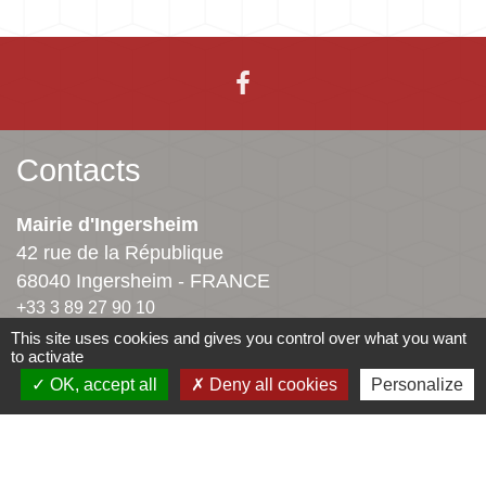
Contacts
Mairie d'Ingersheim
42 rue de la République
68040 Ingersheim - FRANCE
+33 3 89 27 90 10
This site uses cookies and gives you control over what you want
Contact par formulaire
to activate
OK, accept all
Deny all cookies
Personalize
Jumelages
Ingersheim