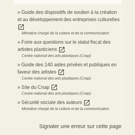
Guide des dispositifs de soutien à la création
et au développement des entreprises culturelles
open_in_new
Ministère chargé de la culture et de la communication
Foire aux questions sur le statut fiscal des
open_in_new
artistes plasticiens
Centre national des arts plastiques (Cnap)
Guide des 140 aides privées et publiques en
open_in_new
faveur des artistes
Centre national des arts plastiques (Cnap)
open_in_new
Site du Cnap
Centre national des arts plastiques (Cnap)
open_in_new
Sécurité sociale des auteurs
Ministère chargé de la culture et de la communication
Signaler une erreur sur cette page