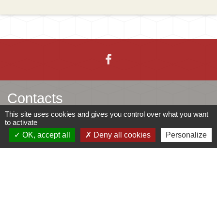
Contacts
This site uses cookies and gives you control over what you want
Mairie d'Ingersheim
to activate
42 rue de la République
OK, accept all
Deny all cookies
Personalize
68040 Ingersheim - FRANCE
+33 3 89 27 90 10
Contact par formulaire
Jumelages