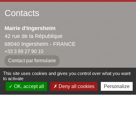
Contacts
Mairie d'Ingersheim
42 rue de la République
68040 Ingersheim - FRANCE
+33 3 89 27 90 10
Contact par formulaire
This site uses cookies and gives you control over what you want
to activate
Jumelages
OK, accept all
Deny all cookies
Personalize
Ingersheim
Mauriac
-
-
Mentions légales
Politique de confidentialité